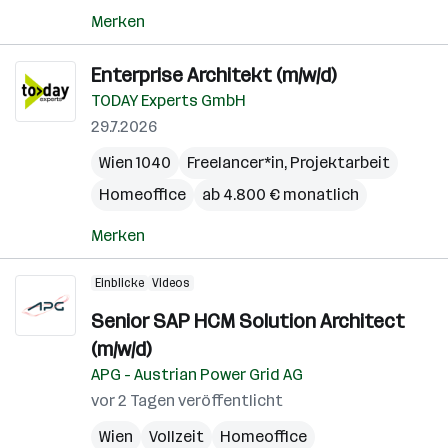
Merken
Enterprise Architekt (m/w/d)
TODAY Experts GmbH
29.7.2026
Wien 1040
Freelancer*in, Projektarbeit
Homeoffice
ab 4.800 € monatlich
Merken
Einblicke
Videos
Senior SAP HCM Solution Architect
(m/w/d)
APG - Austrian Power Grid AG
vor 2 Tagen veröffentlicht
Wien
Vollzeit
Homeoffice