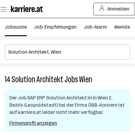
Zum
Anmelden
Seiteninhalt
springen
Jobsuche
Job-Empfehlungen
Job-Alarm
Merkliste
14
Solution Architekt
Jobs
Wien
14
Solution
Architekt
Der Job
SAP ERP Solution Architekt:in
in
Wien 2.
Jobs
Bezirk (Leopoldstadt)
bei der Firma
ÖBB-Konzern
ist
in
auf karriere.at leider nicht mehr verfügbar.
Wien
Firmenprofil anzeigen