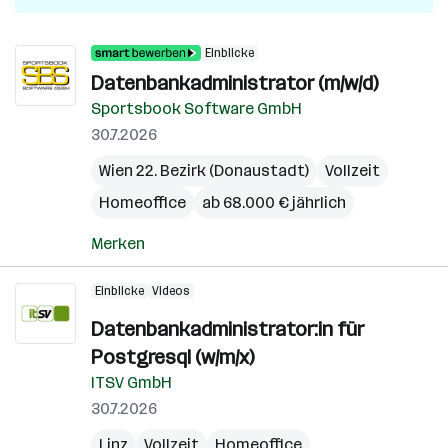
Einblicke
Datenbankadministrator (m/w/d)
Sportsbook Software GmbH
30.7.2026
Wien 22. Bezirk (Donaustadt)
Vollzeit
Homeoffice
ab 68.000 € jährlich
Merken
Einblicke
Videos
Datenbankadministrator:in für
Postgresql (w/m/x)
ITSV GmbH
30.7.2026
Linz
Vollzeit
Homeoffice