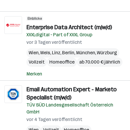
Einblicke
Enterprise Data Architect (m/w/d)
XXXLdigital – Part of XXXL Group
vor 3 Tagen veröffentlicht
Wien
,
Wels
,
Linz
,
Berlin
,
München
,
Würzburg
Vollzeit
Homeoffice
ab 70.000 € jährlich
Merken
Email Automation Expert - Marketo
Specialist (m/w/d)
TÜV SÜD Landesgesellschaft Österreich
GmbH
vor 4 Tagen veröffentlicht
Wien
Vollzeit
Homeoffice