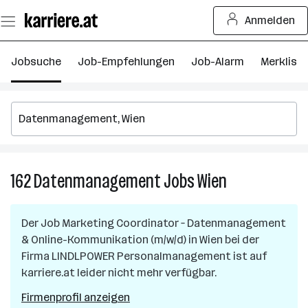
Zum
Anmelden
Seiteninhalt
springen
Jobsuche
Job-Empfehlungen
Job-Alarm
Merkliste
162
Datenmanagement
Jobs
Wien
162
Datenmanagem
Jobs
Der Job
Marketing Coordinator – Datenmanagement
in
& Online-Kommunikation (m/w/d)
in
Wien
bei der
Wien
Firma
LINDLPOWER Personalmanagement
ist auf
karriere.at leider nicht mehr verfügbar.
Firmenprofil anzeigen