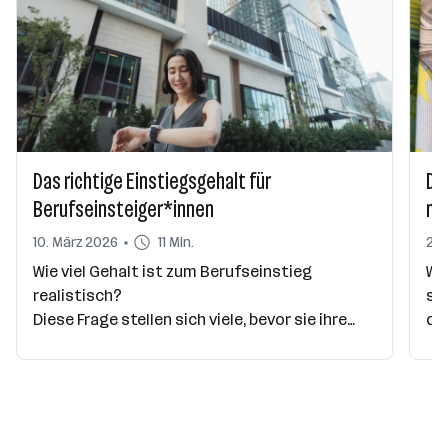
Das richtige Einstiegsgehalt für
Di
Berufseinsteiger*innen
nic
10. März 2026
11 Min.
20.
Wie viel Gehalt ist zum Berufseinstieg
We
realistisch?
sc
Diese Frage stellen sich viele, bevor sie ihre
do
erste Bewerbung abschicken oder im
ha
Gespräch nach ihrer Gehaltsvorstellung
da
gefragt werden. Mit der richtigen Recherche
de
findest du eine realistische Gehaltsspanne
Ch
und kannst deinen Wunsch später