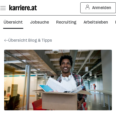
Zum
Anmelden
Seiteninhalt
springen
Übersicht
Jobsuche
Recruiting
Arbeitsleben
Übersicht Blog & Tipps