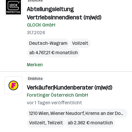
Einblicke
Abteilungsleitung
Vertriebsinnendienst (m/w/d)
GLOCK GmbH
31.7.2026
Deutsch-Wagram
Vollzeit
ab 4.767,21 € monatlich
Merken
Einblicke
Verkäufer/Kundenberater (m/w/d)
Forstinger Österreich GmbH
vor 1 Tagen veröffentlicht
1210 Wien
,
Wiener Neudorf
,
Krems an der Donau
,
Vollzeit, Teilzeit
ab 2.362 € monatlich