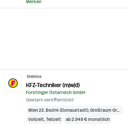
Merken
Einblicke
KFZ-Techniker (m/w/d)
Forstinger Österreich GmbH
Gestern veröffentlicht
Wien 22. Bezirk (Donaustadt)
,
Großraum Graz
,
O
Vollzeit, Teilzeit
ab 2.949 € monatlich