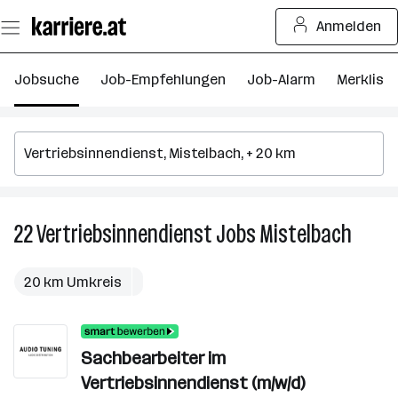
Zum
Anmelden
Seiteninhalt
springen
Jobsuche
Job-Empfehlungen
Job-Alarm
Merkliste
22
Vertriebsinnendienst
Jobs
Mistelbach
22
Vertri
Jobs
20 km Umkreis
in
Mistel
Sachbearbeiter im
Vertriebsinnendienst (m/w/d)