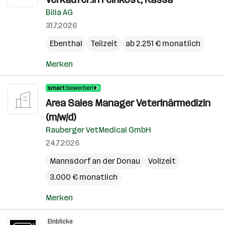
Billa AG
31.7.2026
Ebenthal
Teilzeit
ab 2.251 € monatlich
Merken
Area Sales Manager Veterinärmedizin
(m/w/d)
Rauberger VetMedical GmbH
24.7.2026
Mannsdorf an der Donau
Vollzeit
3.000 € monatlich
Merken
Einblicke