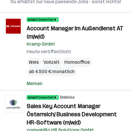
Du erhältst nur neue passende Jobs – sonst nichts!
Account Manager im Außendienst AT
(m/w/d)
Kramp GmbH
Heute veröffentlicht
Wels
Vollzeit
Homeoffice
ab 4.500 € monatlich
Merken
Einblicke
Sales Key Account Manager
Österreich/ Business Development
HR-Software (m/w/d)
comvaHRo HR Solutions GmbH