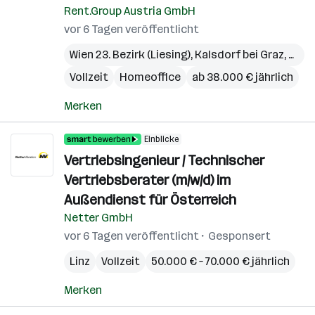
Rent.Group Austria GmbH
vor 6 Tagen veröffentlicht
Wien 23. Bezirk (Liesing)
,
Kalsdorf bei Graz
,
Pichl
Vollzeit
Homeoffice
ab 38.000 € jährlich
Merken
Einblicke
Vertriebsingenieur / Technischer
Vertriebsberater (m/w/d) im
Außendienst für Österreich
Netter GmbH
vor 6 Tagen veröffentlicht
Gesponsert
Linz
Vollzeit
50.000 € – 70.000 € jährlich
Merken