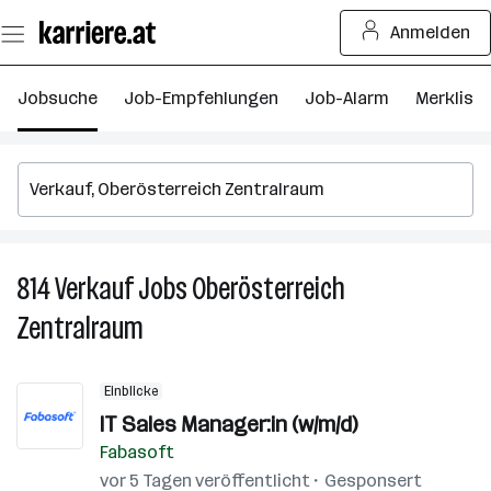
Zum
Anmelden
Seiteninhalt
springen
Jobsuche
Job-Empfehlungen
Job-Alarm
Merkliste
814
Verkauf
Jobs
Oberösterreich
8
V
Zentralraum
J
in
O
Einblicke
Z
IT Sales Manager:in (w/m/d)
Fabasoft
vor 5 Tagen veröffentlicht
Gesponsert