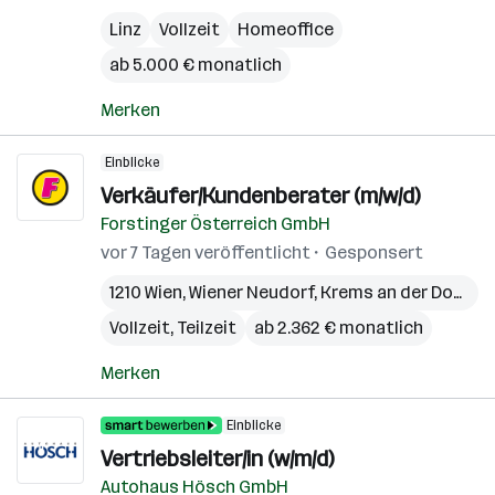
Linz
Vollzeit
Homeoffice
ab 5.000 € monatlich
Merken
Einblicke
Verkäufer/Kundenberater (m/w/d)
Forstinger Österreich GmbH
vor 7 Tagen veröffentlicht
Gesponsert
1210 Wien
,
Wiener Neudorf
,
Krems an der Donau
,
Vollzeit, Teilzeit
ab 2.362 € monatlich
Merken
Einblicke
Vertriebsleiter/in (w/m/d)
Autohaus Hösch GmbH