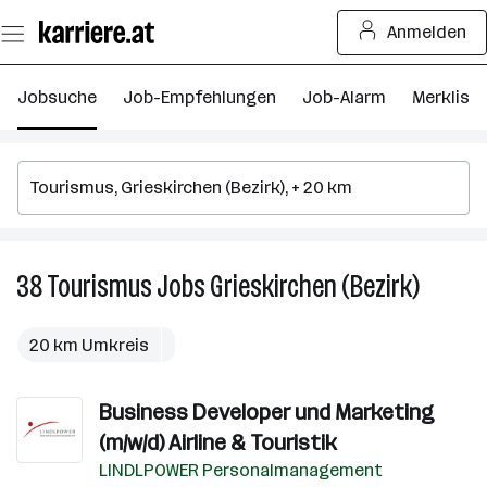
Zum
Anmelden
Seiteninhalt
springen
Jobsuche
Job-Empfehlungen
Job-Alarm
Merkliste
38
Tourismus
Jobs
Grieskirchen (Bezirk)
38
Tourism
Jobs
20 km Umkreis
in
Grieskir
Business Developer und Marketing
(Bezirk)
(m/w/d) Airline & Touristik
LINDLPOWER Personalmanagement