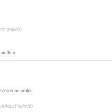
nt (m/w/d)
eoffice
2.300 € monatlich
erkauf (w/m/d)