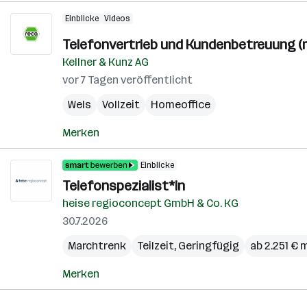
Einblicke
Videos
Telefonvertrieb und Kundenbetreuung (
Kellner & Kunz AG
vor 7 Tagen veröffentlicht
Wels
Vollzeit
Homeoffice
Merken
Einblicke
Telefonspezialist*in
heise regioconcept GmbH & Co. KG
30.7.2026
Marchtrenk
Teilzeit, Geringfügig
ab 2.251 € 
Merken