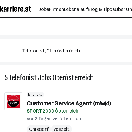
Zum
Jobs
Firmen
Lebenslauf
Blog & Tipps
Über U
Seiteninhalt
springen
5
Telefonist
Jobs
Oberösterreich
5
Telefonist
Jobs
Einblicke
in
Customer Service Agent (m/w/d)
Oberösterreich
SPORT 2000 Österreich
vor 2 Tagen veröffentlicht
Ohlsdorf
Vollzeit