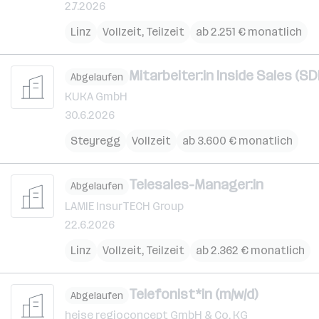
2.7.2026
Linz
Vollzeit, Teilzeit
ab 2.251 € monatlich
Mitarbeiter:in Inside Sales (
Abgelaufen
KUKA GmbH
30.6.2026
Steyregg
Vollzeit
ab 3.600 € monatlich
Telesales-Manager:in
Abgelaufen
LAMIE InsurTECH Group
22.6.2026
Linz
Vollzeit, Teilzeit
ab 2.362 € monatlich
Telefonist*in (m/w/d)
Abgelaufen
heise regioconcept GmbH & Co. KG