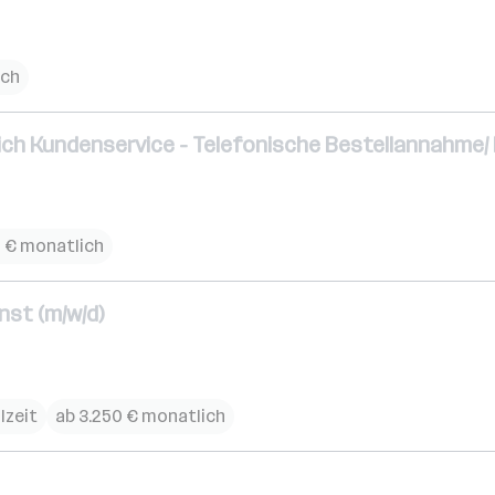
ich
eich Kundenservice - Telefonische Bestellannahme/ 
11 € monatlich
st (m/w/d)
lzeit
ab 3.250 € monatlich