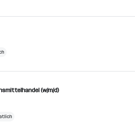
ch
nsmittelhandel (w/m/d)
atlich