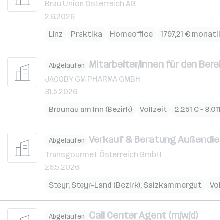
Brau Union Österreich AG
2.6.2026
Linz
Praktika
Homeoffice
1.797,21 € monatl
Mitarbeiter/innen für den Ber
Abgelaufen
JACOBY GM PHARMA GMBH
31.5.2026
Braunau am Inn (Bezirk)
Vollzeit
2.251 € – 3.0
Verkauf & Beratung Außendien
Abgelaufen
Transgourmet Österreich GmbH
26.5.2026
Steyr
,
Steyr-Land (Bezirk)
,
Salzkammergut
Vol
Call Center Agent (m/w/d)
Abgelaufen