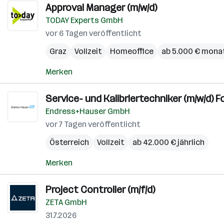
Approval Manager (m/w/d)
TODAY Experts GmbH
vor 6 Tagen veröffentlicht
Graz
Vollzeit
Homeoffice
ab 5.000 € monat
Merken
Service- und Kalibriertechniker (m/w/d)
Endress+Hauser GmbH
vor 7 Tagen veröffentlicht
Österreich
Vollzeit
ab 42.000 € jährlich
Merken
Project Controller (m/f/d)
ZETA GmbH
31.7.2026