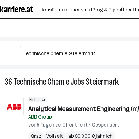
Zum
Jobs
Firmen
Lebenslauf
Blog & Tipps
Über U
Seiteninhalt
springen
36
Technische Chemie
Jobs
Steiermark
36
Technis
Chemie
Einblicke
Jobs
Analytical Measurement Engineering (m/
in
ABB Group
Steierma
vor 5 Tagen veröffentlicht
Gesponsert
Graz
Vollzeit
ab 60.000 € jährlich