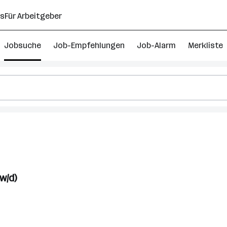
ns
Für Arbeitgeber
Jobsuche
Job-Empfehlungen
Job-Alarm
Merkliste
che
w/d)
rk