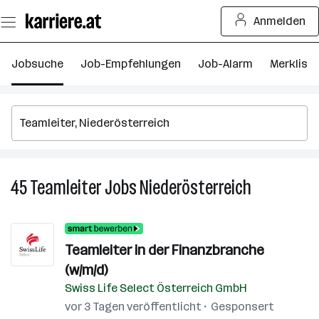
Zum
Anmelden
Seiteninhalt
springen
Jobsuche
Job-Empfehlungen
Job-Alarm
Merkliste
45
Teamleiter
Jobs
Niederösterreich
45
Teamleiter
Jobs
in
Teamleiter in der Finanzbranche
Niederösterr
(w/m/d)
Swiss Life Select Österreich GmbH
vor 3 Tagen veröffentlicht
Gesponsert