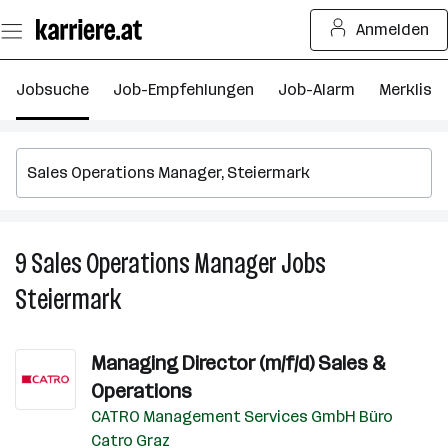
Zum
Anmelden
Seiteninhalt
springen
Jobsuche
Job-Empfehlungen
Job-Alarm
Merkliste
9
Sales Operations Manager
Jobs
9
S
Steiermark
O
M
J
Managing Director (m/f/d) Sales &
in
Operations
S
CATRO Management Services GmbH Büro
Catro Graz