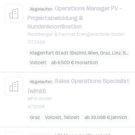
Operations Manager PV –
Abgelaufen
Projektabwicklung &
Kundenkoordination
Rechberger & Partner Energietechnik GmbH
17.7.2026
Klagenfurt Stadt (Bezirk)
,
Wien
,
Graz
,
Linz
,
St. Pölten
Vollzeit
ab 6.500 € monatlich
Sales Operations Specialist
Abgelaufen
(w/m/d)
MPG GmbH
3.7.2026
Graz
Vollzeit, Teilzeit
ab 33.068 € jährlich