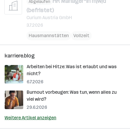
HR Manager*in m/w/d
Abgelaufen
(befristet)
Curium Austria GmbH
3.7.2026
Hausmannstätten
Vollzeit
karriere.blog
Arbeiten bei Hitze: Was ist erlaubt und was
nicht?
6.7.2026
Burnout vorbeugen: Was tun, wenn alles zu
viel wird?
29.6.2026
Weitere Artikel anzeigen