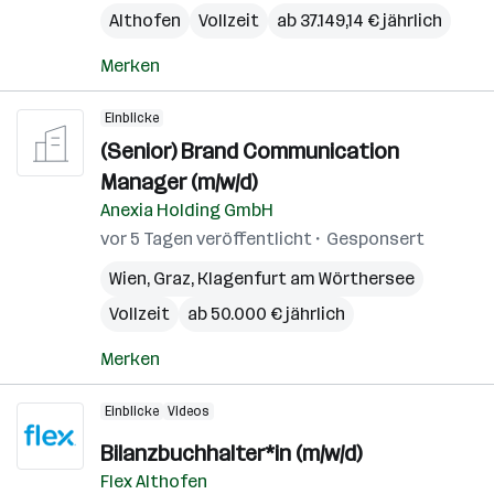
Althofen
Vollzeit
ab 37.149,14 € jährlich
Merken
Einblicke
(Senior) Brand Communication
Manager (m/w/d)
Anexia Holding GmbH
vor 5 Tagen veröffentlicht
Gesponsert
Wien
,
Graz
,
Klagenfurt am Wörthersee
Vollzeit
ab 50.000 € jährlich
Merken
Einblicke
Videos
Bilanzbuchhalter*in (m/w/d)
Flex Althofen