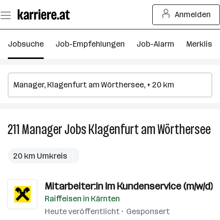
Zum
Anmelden
Seiteninhalt
springen
Jobsuche
Job-Empfehlungen
Job-Alarm
Merkliste
211
Manager
Jobs
Klagenfurt am Wörthersee
211
Ma
Jo
20 km Umkreis
in
Kl
Mitarbeiter:in im Kundenservice (m/w/d)
a
Wö
Raiffeisen in Kärnten
Heute veröffentlicht
Gesponsert