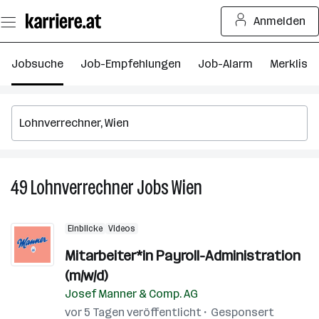
Zum
Anmelden
Seiteninhalt
springen
Jobsuche
Job-Empfehlungen
Job-Alarm
Merkliste
49
Lohnverrechner
Jobs
Wien
49
Lohnverrechner
Jobs
Einblicke
Videos
in
Wien
Mitarbeiter*in Payroll-Administration
(m/w/d)
Josef Manner & Comp. AG
vor 5 Tagen veröffentlicht
Gesponsert