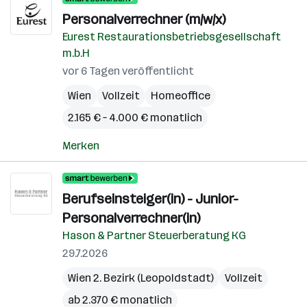
Personalverrechner (m/w/x)
Eurest Restaurationsbetriebsgesellschaft
m.b.H
vor 6 Tagen veröffentlicht
Wien
Vollzeit
Homeoffice
2.165 € – 4.000 € monatlich
Merken
Berufseinsteiger(in) - Junior-
Personalverrechner(in)
Hason & Partner Steuerberatung KG
29.7.2026
Wien 2. Bezirk (Leopoldstadt)
Vollzeit
ab 2.370 € monatlich