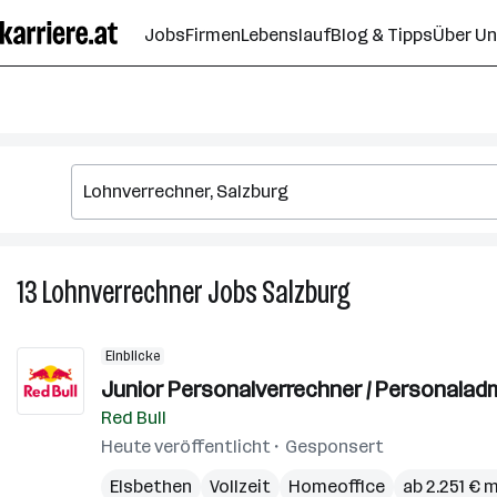
Zum
Jobs
Firmen
Lebenslauf
Blog & Tipps
Über U
Seiteninhalt
springen
13
Lohnverrechner
Jobs
Salzburg
13
Lohnverrechner
Jobs
Einblicke
in
Junior Personalverrechner / Personalad
Salzburg
Red Bull
Heute veröffentlicht
Gesponsert
Elsbethen
Vollzeit
Homeoffice
ab 2.251 € 