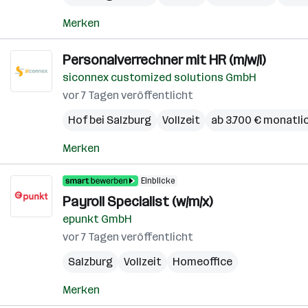
Merken
Personalverrechner mit HR (m/w/i)
siconnex customized solutions GmbH
vor 7 Tagen veröffentlicht
Hof bei Salzburg
Vollzeit
ab 3.700 € monatli
Merken
Einblicke
Payroll Specialist (w/m/x)
epunkt GmbH
vor 7 Tagen veröffentlicht
Salzburg
Vollzeit
Homeoffice
Merken