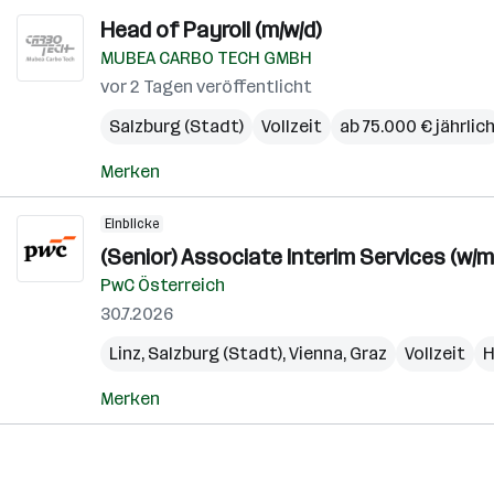
Head of Payroll (m/w/d)
MUBEA CARBO TECH GMBH
vor 2 Tagen veröffentlicht
Salzburg (Stadt)
Vollzeit
ab 75.000 € jährlic
Merken
Einblicke
(Senior) Associate Interim Services (w/m
PwC Österreich
30.7.2026
Linz
,
Salzburg (Stadt)
,
Vienna
,
Graz
Vollzeit
H
Merken