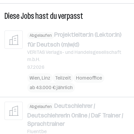
Diese Jobs hast du verpasst
Projektleiter:in (Lektor:in)
Abgelaufen
für Deutsch (m/w/d)
VERITAS Verlags- und Handelsgesellschaft
m.b.H.
9.7.2026
Wien
,
Linz
Teilzeit
Homeoffice
ab 43.000 € jährlich
Deutschlehrer /
Abgelaufen
Deutschlehrerin Online / DaF Trainer /
Sprachtrainer
Fluentbe