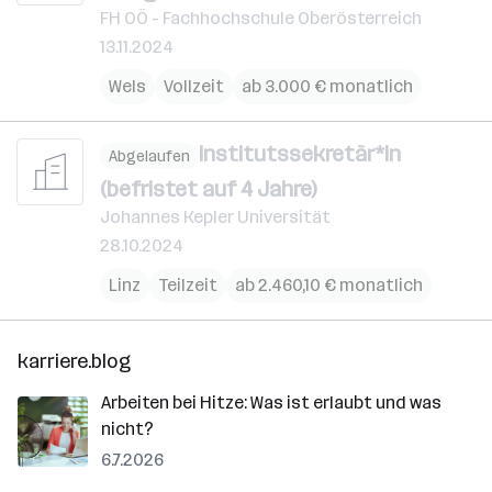
FH OÖ - Fachhochschule Oberösterreich
13.11.2024
Wels
Vollzeit
ab 3.000 € monatlich
Institutssekretär*in
Abgelaufen
(befristet auf 4 Jahre)
Johannes Kepler Universität
28.10.2024
Linz
Teilzeit
ab 2.460,10 € monatlich
karriere.blog
Arbeiten bei Hitze: Was ist erlaubt und was
nicht?
6.7.2026