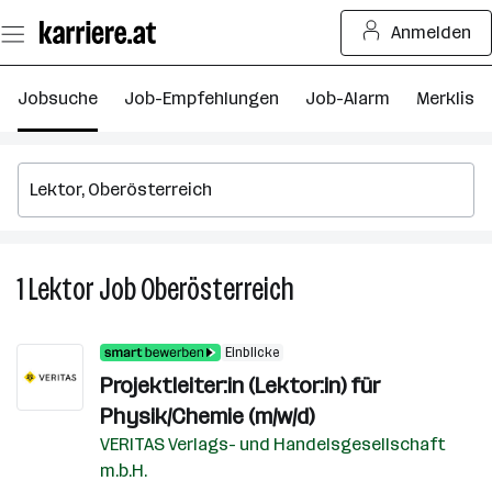
Zum
Anmelden
Seiteninhalt
springen
Jobsuche
Job-Empfehlungen
Job-Alarm
Merkliste
1
Lektor
Job
Oberösterreich
1
Lektor
Job
Einblicke
in
Projektleiter:in (Lektor:in) für
Oberösterreich
Physik/Chemie (m/w/d)
VERITAS Verlags- und Handelsgesellschaft
m.b.H.