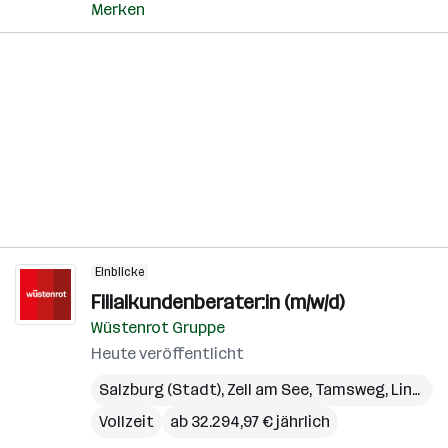
Merken
Einblicke
Filialkundenberater:in (m/w/d)
Wüstenrot Gruppe
Heute veröffentlicht
Salzburg (Stadt)
,
Zell am See
,
Tamsweg
,
Linz
,
Gm
Vollzeit
ab 32.294,97 € jährlich