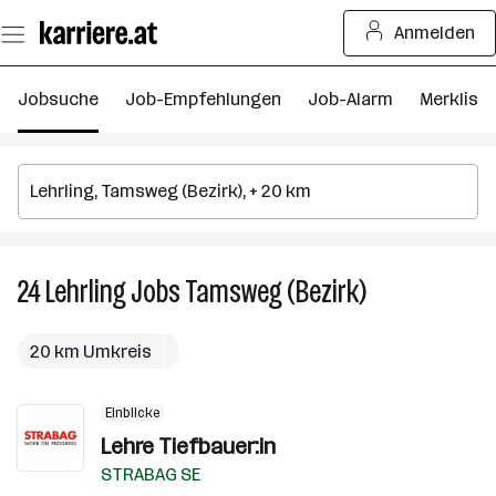
Zum
Anmelden
Seiteninhalt
springen
Jobsuche
Job-Empfehlungen
Job-Alarm
Merkliste
24
Lehrling
Jobs
Tamsweg (Bezirk)
24
Lehrling
Jobs
20 km Umkreis
in
Tamsweg
Einblicke
(Bezirk)
Lehre Tiefbauer:in
STRABAG SE