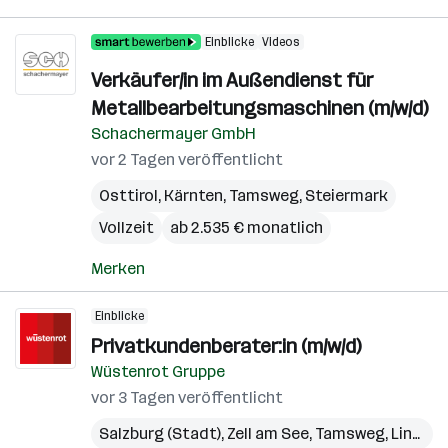
Einblicke
Videos
Verkäufer/in im Außendienst für
Metallbearbeitungsmaschinen (m/w/d)
Schachermayer GmbH
vor 2 Tagen veröffentlicht
Osttirol
,
Kärnten
,
Tamsweg
,
Steiermark
Vollzeit
ab 2.535 € monatlich
Merken
Einblicke
Privatkundenberater:in (m/w/d)
Wüstenrot Gruppe
vor 3 Tagen veröffentlicht
Salzburg (Stadt)
,
Zell am See
,
Tamsweg
,
Linz
,
Gm