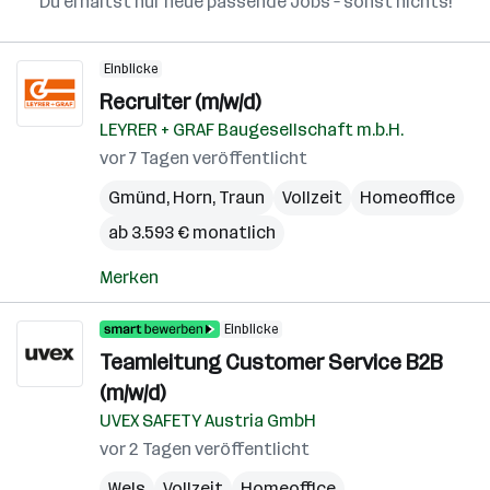
Du erhältst nur neue passende Jobs – sonst nichts!
Einblicke
Recruiter (m/w/d)
LEYRER + GRAF Baugesellschaft m.b.H.
vor 7 Tagen veröffentlicht
Gmünd
,
Horn
,
Traun
Vollzeit
Homeoffice
ab 3.593 € monatlich
Merken
Einblicke
Teamleitung Customer Service B2B
(m/w/d)
UVEX SAFETY Austria GmbH
vor 2 Tagen veröffentlicht
Wels
Vollzeit
Homeoffice