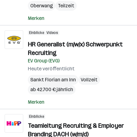
Oberwang
Teilzeit
Merken
Einblicke
Videos
HR Generalist (m/w/x) Schwerpunkt
Recruiting
EV Group (EVG)
Heute veröffentlicht
Sankt Florian am Inn
Vollzeit
ab 42.700 € jährlich
Merken
Einblicke
Teamleitung Recruiting & Employer
Branding DACH (w/m/d)