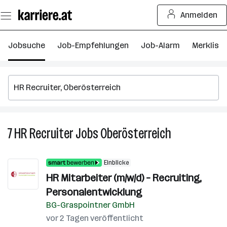
Zum
Anmelden
Seiteninhalt
springen
Jobsuche
Job-Empfehlungen
Job-Alarm
Merkliste
7
HR Recruiter
Jobs
Oberösterreich
7
HR
Recruiter
Einblicke
Jobs
HR Mitarbeiter (m/w/d) – Recruiting,
in
Personalentwicklung
Oberösterreic
BG-Graspointner GmbH
vor 2 Tagen veröffentlicht