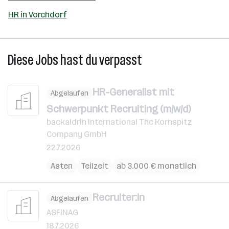
HR in Vorchdorf
Diese Jobs hast du verpasst
HR-Generalist mit
Abgelaufen
Schwerpunkt Recruiting (m/w/d)
backaldrin International The Kornspitz
Company GmbH
22.7.2026
Asten
Teilzeit
ab 3.000 € monatlich
Recruiter:in
Abgelaufen
ASFINAG
18.7.2026