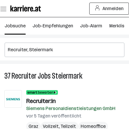
Zum
Anmelden
Seiteninhalt
springen
Jobsuche
Job-Empfehlungen
Job-Alarm
Merkliste
37
Recruiter
Jobs
Steiermark
37
Recruiter
Jobs
in
Recruiter:in
Steiermark
Siemens Personaldienstleistungen GmbH
vor 5 Tagen veröffentlicht
Graz
Vollzeit, Teilzeit
Homeoffice