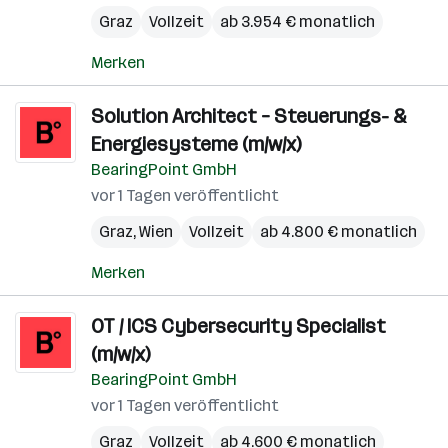
Graz
Vollzeit
ab 3.954 € monatlich
Merken
Solution Architect – Steuerungs- &
Energiesysteme (m/w/x)
BearingPoint GmbH
vor 1 Tagen veröffentlicht
Graz
,
Wien
Vollzeit
ab 4.800 € monatlich
Merken
OT / ICS Cybersecurity Specialist
(m/w/x)
BearingPoint GmbH
vor 1 Tagen veröffentlicht
Graz
Vollzeit
ab 4.600 € monatlich