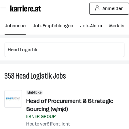
Zum
Anmelden
Seiteninhalt
springen
Jobsuche
Job-Empfehlungen
Job-Alarm
Merkliste
358
Head Logistik
Jobs
358
Head
Logistik
Einblicke
Jobs
Head of Procurement & Strategic
Sourcing (w/m/d)
EBNER GROUP
Heute veröffentlicht