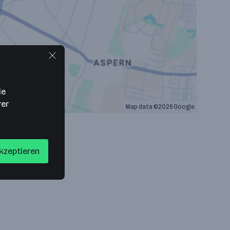
ie
rer
Map data ©2026 Google
akzeptieren