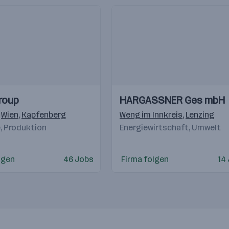
Einblicke
Einblicke
roup
HARGASSNER Ges mbH
Videos
,
Wien
,
Kapfenberg
Weng im Innkreis
,
Lenzing
e, Produktion
Energiewirtschaft, Umwelt
lgen
46 Jobs
Firma folgen
14