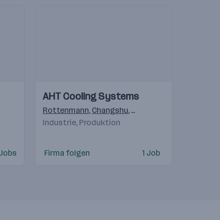
Einblicke
Einblicke
AHT Cooling Systems
Videos
Rottenmann
,
Changshu
,
Navegantes - SC Brasil
,
Industrie, Produktion
 Jobs
Firma folgen
1 Job