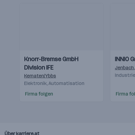
Einblicke
Einblicke
Einblicke
Einblicke
Knorr-Bremse GmbH
INNIO G
Videos
Videos
Division IFE
Jenbach
Industri
Kematen/Ybbs
Elektronik, Automatisation
Firma folgen
Firma fo
Über karriere.at