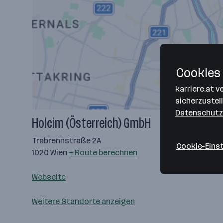
Cookies 
karriere.at 
sicherzustel
Datenschutz
Holcim (Österreich) GmbH
Trabrennstraße 2A
Cookie-Eins
1020 Wien
— Route berechnen
Webseite
Weitere Standorte anzeigen