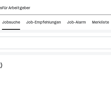
ns
Für Arbeitgeber
Jobsuche
Job-Empfehlungen
Job-Alarm
Merkliste
)
7
Firmenkundenbetreuer
Jobs
in
Tamsweg
(Bezirk)