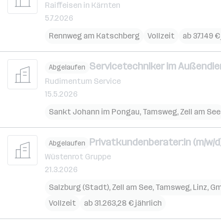
Raiffeisen in Kärnten
5.7.2026
Rennweg am Katschberg
Vollzeit
ab 37.149 €
Servicetechniker im Außendie
Abgelaufen
Rudimentum Service
15.5.2026
Sankt Johann im Pongau
,
Tamsweg
,
Zell am See
Privatkundenberater:in (m/w/d
Abgelaufen
Wüstenrot Gruppe
21.3.2026
Salzburg (Stadt)
,
Zell am See
,
Tamsweg
,
Linz
,
Gm
Vollzeit
ab 31.263,28 € jährlich