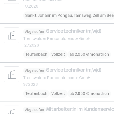
17.7.2026
Sankt Johann im Pongau
,
Tamsweg
,
Zell am See
Servicetechniker (m/w/d)
Abgelaufen
Trenkwalder Personaldienste GmbH
12.7.2026
Teufenbach
Vollzeit
ab 2.950 € monatlich
Servicetechniker (m/w/d)
Abgelaufen
Trenkwalder Personaldienste GmbH
9.7.2026
Teufenbach
Vollzeit
ab 2.950 € monatlich
Mitarbeiter:in im Kundenservic
Abgelaufen