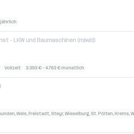
 jährlich
nst - LKW und Baumaschinen (m/w/d)
Vollzeit
3.393 € – 4.763 € monatlich
)
unden
,
Wels
,
Freistadt
,
Steyr
,
Wieselburg
,
St. Pölten
,
Krems
,
W