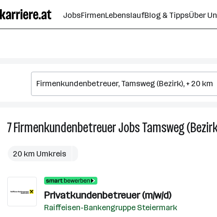
Zum
Jobs
Firmen
Lebenslauf
Blog & Tipps
Über U
Seiteninhalt
springen
7
Firmenkundenbetreuer
Jobs
Tamsweg (Bezirk
20 km Umkreis
Privatkundenbetreuer (m/w/d)
Raiffeisen-Bankengruppe Steiermark