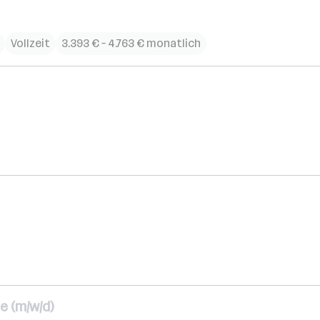
Vollzeit
3.393 € – 4.763 € monatlich
e (m/w/d)