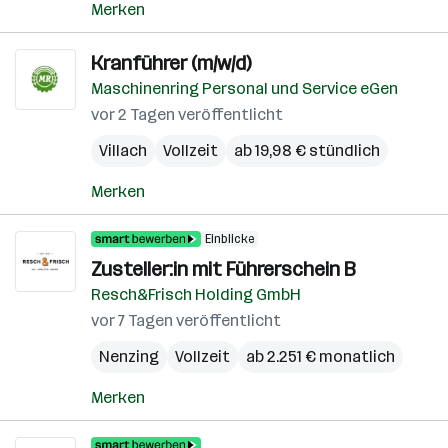
Merken
Kranführer (m/w/d)
Maschinenring Personal und Service eGen
vor 2 Tagen veröffentlicht
Villach
Vollzeit
ab 19,98 € stündlich
Merken
Einblicke
Zusteller:in mit Führerschein B
Resch&Frisch Holding GmbH
vor 7 Tagen veröffentlicht
Nenzing
Vollzeit
ab 2.251 € monatlich
Merken