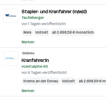
Stapler- und Kranfahrer (m/w/d)
Teufelberger
vor 1 Tagen veröffentlicht
Wels
Vollzeit
ab 2.698,59 € monatlich
Merken
Einblicke
Kranfahrer:in
voestalpine AG
vor 6 Tagen veröffentlicht
Krems an der Donau
Vollzeit
ab 2.698,59 € m
Merken