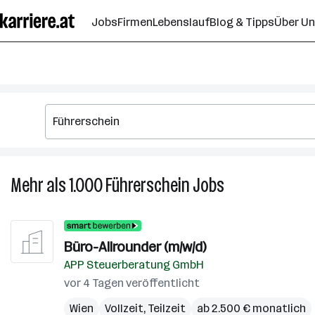
Zum
Jobs
Firmen
Lebenslauf
Blog & Tipps
Über U
Seiteninhalt
springen
Mehr als 1.000
Führerschein
Jobs
Mehr
als
1.000
Führerschein
Büro-Allrounder (m/w/d)
Jobs
APP Steuerberatung GmbH
vor 4 Tagen veröffentlicht
Wien
Vollzeit, Teilzeit
ab 2.500 € monatlich