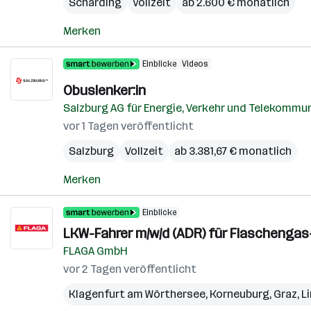
Schärding
Vollzeit
ab 2.600 € monatlich
Merken
Einblicke
Videos
Obuslenker:in
Salzburg AG für Energie, Verkehr und Telekommu
vor 1 Tagen veröffentlicht
Salzburg
Vollzeit
ab 3.381,67 € monatlich
Merken
Einblicke
LKW-Fahrer m/w/d (ADR) für Flaschenga
FLAGA GmbH
vor 2 Tagen veröffentlicht
Klagenfurt am Wörthersee
,
Korneuburg
,
Graz
,
L