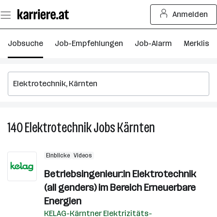
Zum
Anmelden
Seiteninhalt
springen
Jobsuche
Job-Empfehlungen
Job-Alarm
Merkliste
140
Elektrotechnik
Jobs
Kärnten
140
Elektrotechnik
Jobs
Einblicke
Videos
in
Kärnten
Betriebsingenieur:in Elektrotechnik
(all genders) im Bereich Erneuerbare
Energien
KELAG-Kärntner Elektrizitäts-