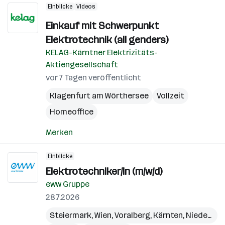
Einblicke
Videos
Einkauf mit Schwerpunkt
Elektrotechnik (all genders)
KELAG-Kärntner Elektrizitäts-
Aktiengesellschaft
vor 7 Tagen veröffentlicht
Klagenfurt am Wörthersee
Vollzeit
Homeoffice
Merken
Einblicke
Elektrotechniker/in (m/w/d)
eww Gruppe
28.7.2026
Steiermark
,
Wien
,
Voralberg
,
Kärnten
,
Niederösterreich