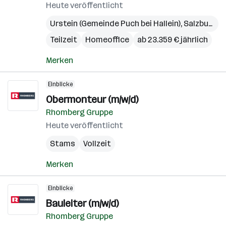
Heute veröffentlicht
Urstein (Gemeinde Puch bei Hallein)
,
Salzburg
,
S
Teilzeit
Homeoffice
ab 23.359 € jährlich
Merken
Einblicke
Obermonteur (m/w/d)
Rhomberg Gruppe
Heute veröffentlicht
Stams
Vollzeit
Merken
Einblicke
Bauleiter (m/w/d)
Rhomberg Gruppe