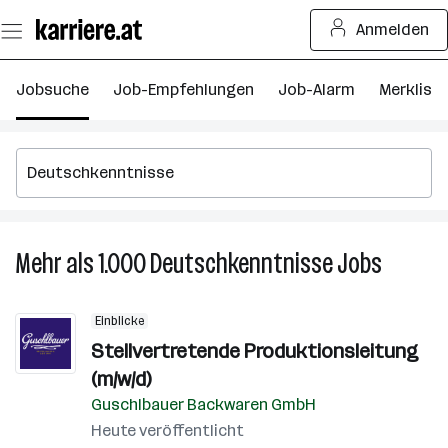
Zum
Anmelden
Seiteninhalt
springen
Jobsuche
Job-Empfehlungen
Job-Alarm
Merkliste
Mehr als 1.000
Deutschkenntnisse
Jobs
Mehr
als
1.000
Einblicke
Deutsch
Stellvertretende Produktionsleitung
Jobs
(m/w/d)
Guschlbauer Backwaren GmbH
Heute veröffentlicht