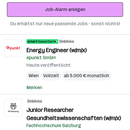
Adresse
Job-Alarm anlegen
Du erhältst nur neue passende Jobs – sonst nichts!
Einblicke
Energy Engineer (w/m/x)
epunkt GmbH
Heute veröffentlicht
Wien
Vollzeit
ab 5.000 € monatlich
Merken
Einblicke
Junior Researcher
Gesundheitswissenschaften (w/m/x)
Fachhochschule Salzburg