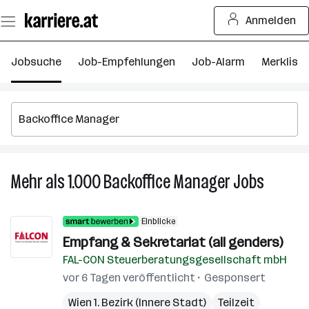
Zum
Anmelden
Seiteninhalt
springen
Jobsuche
Job-Empfehlungen
Job-Alarm
Merkliste
Mehr als 1.000
Backoffice Manager
Jobs
Mehr
als
1.000
Einblicke
Backoffi
Empfang & Sekretariat (all genders)
Manager
FAL-CON Steuerberatungsgesellschaft mbH
Jobs
vor 6 Tagen veröffentlicht
Gesponsert
Wien 1. Bezirk (Innere Stadt)
Teilzeit