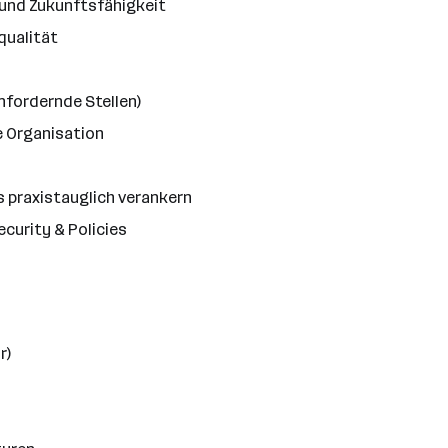
 und Zukunftsfähigkeit
qualität
nfordernde Stellen)
e Organisation
s praxistauglich verankern
curity & Policies
r)