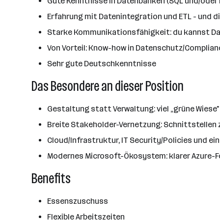
Gute Kenntnisse in Datenbanken (SQL und/oder
Erfahrung mit Datenintegration und ETL - und d
Starke Kommunikationsfähigkeit: du kannst D
Von Vorteil: Know-how in Datenschutz/Complian
Sehr gute Deutschkenntnisse
Das Besondere an dieser Position
Gestaltung statt Verwaltung: viel „grüne Wiese
Breite Stakeholder-Vernetzung: Schnittstellen 
Cloud/Infrastruktur, IT Security/Policies und 
Modernes Microsoft-Ökosystem: klarer Azure-Fok
Benefits
Essenszuschuss
Flexible Arbeitszeiten