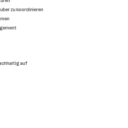
turen
auber zu koordinieren
ehmen
nagement
achhaltig auf