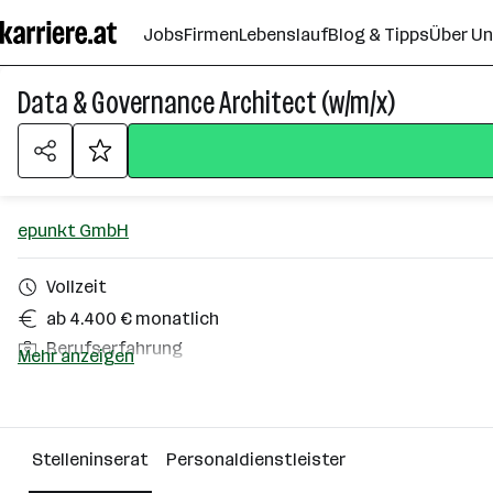
Zum
Jobs
Firmen
Lebenslauf
Blog & Tipps
Über U
Seiteninhalt
springen
Data & Governance Architect (w/m/x)
epunkt GmbH
Vollzeit
ab 4.400 € monatlich
Berufserfahrung
Mehr anzeigen
Homeoffice möglich
Wien
Stelleninserat
Personaldienstleister
Über das Unternehmen