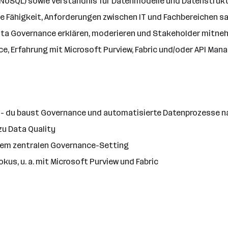
 NoSQL) sowie Verständnis für Datenmodelle und Datenstruk
ie Fähigkeit, Anforderungen zwischen IT und Fachbereichen s
ata Governance erklären, moderieren und Stakeholder mitn
ce, Erfahrung mit Microsoft Purview, Fabric und/oder API Ma
" - du baust Governance und automatisierte Datenprozesse n
zu Data Quality
einem zentralen Governance-Setting
us, u. a. mit Microsoft Purview und Fabric