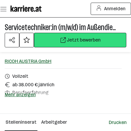
Zum
Anmelden
Seiteninhalt
springen
Servicetechniker:in (m/w/d) im Außendienst
Jetzt bewerben
RICOH AUSTRIA GmbH
Vollzeit
ab 38.000 € jährlich
Berufserfahrung
Mehr anzeigen
Kärnten
Über das Unternehmen
Stelleninserat
Arbeitgeber
Drucken
101 - 500 Mitarbeiter*innen