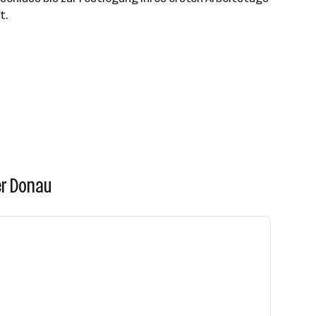
t.
er Donau