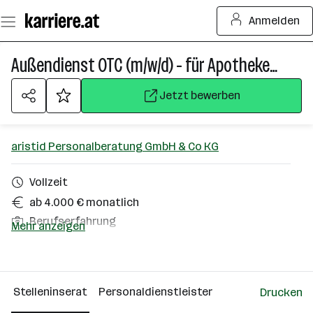
Zum
Anmelden
Seiteninhalt
springen
Außendienst OTC (m/w/d) - für Apotheken in Salzburg / Oberösterreich
Jetzt bewerben
aristid Personalberatung GmbH & Co KG
Vollzeit
ab 4.000 € monatlich
Berufserfahrung
Mehr anzeigen
Salzburg, Oberösterreich
Über das Unternehmen
Stelleninserat
Personaldienstleister
Drucken
Wien