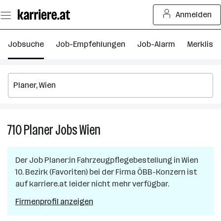
Zum
Anmelden
Seiteninhalt
springen
Jobsuche
Job-Empfehlungen
Job-Alarm
Merkliste
710
Planer
Jobs
Wien
710
Planer
Jobs
Der Job
Planer:in Fahrzeugpflegebestellung
in
Wien
in
10. Bezirk (Favoriten)
bei der Firma
ÖBB-Konzern
ist
Wien
auf karriere.at leider nicht mehr verfügbar.
Firmenprofil anzeigen