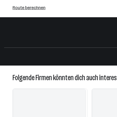
Route
Route berechnen
auf
google
maps
berechnen
Folgende Firmen könnten dich auch interes