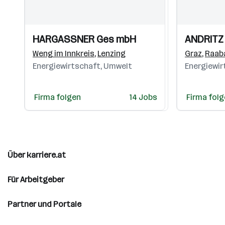
Einblicke
Einblicke
Einblicke
Einblicke
HARGASSNER Ges mbH
ANDRITZ
Videos
Videos
Weng im Innkreis
,
Lenzing
Graz
,
Raab
Energiewirtschaft, Umwelt
Energiewir
Firma folgen
14 Jobs
Firma fol
Über karriere.at
Für Arbeitgeber
Partner und Portale