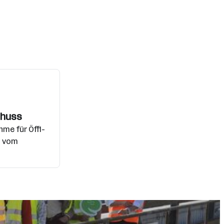
chuss
me für Öffi-
% vom