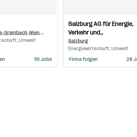
Einblicke
Einblicke
Salzburg AG für Energie,
Videos
Verkehr und
a-Grambach
,
Wien
,
St. Pölten
,
Weiz
,
Linz
tschaft, Umwelt
Telekommunikation
Salzburg
Energiewirtschaft, Umwelt
gen
55 Jobs
Firma folgen
28 J