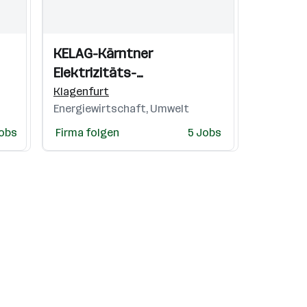
Einblicke
Einblicke
KELAG-Kärntner
Videos
Elektrizitäts-
Aktiengesellschaft
Klagenfurt
Energiewirtschaft, Umwelt
obs
Firma folgen
5 Jobs