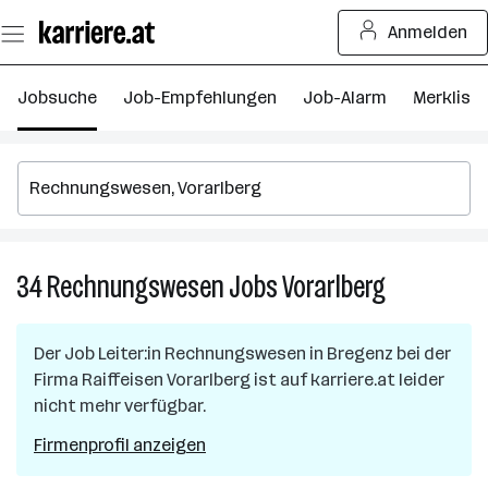
Zum
Anmelden
Seiteninhalt
springen
Jobsuche
Job-Empfehlungen
Job-Alarm
Merkliste
34
Rechnungswesen
Jobs
Vorarlberg
34
Rechnungsw
Jobs
Der Job
Leiter:in Rechnungswesen
in
Bregenz
bei der
in
Firma
Raiffeisen Vorarlberg
ist auf karriere.at leider
Vorarlberg
nicht mehr verfügbar.
Firmenprofil anzeigen