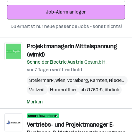
Adresse
Job-Alarm anlegen
Du erhältst nur neue passende Jobs – sonst nichts!
Projektmanagerin Mittelspannung
(w/m/d)
Schneider Electric Austria Ges.m.b.H.
vor 7 Tagen veröffentlicht
Steiermark
,
Wien
,
Voralberg
,
Kärnten
,
Niederösterreich
Vollzeit
Homeoffice
ab 71.760 € jährlich
Merken
Vertriebs- und Projektmanager E-