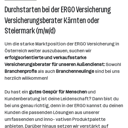
Durchstarten bei der ERGO Versicherung
Über das Unternehmen
Versicherungsberater Kärnten oder
501 - 2500 Mitarbeiter*innen
Steiermark (m/w/d)
Wien
Um die starke Marktposition der ERGO Versicherung in
Österreich weiter auszubauen, suchen wir
erfolgsorientierte und verkaufsstarke
Versicherungsberater für unseren Außendienst:
Sowohl
Branchenprofis
als auch
Branchenneulinge
sind bei uns
herzlich willkommen!
Du hast ein
gutes Gespür für Menschen
und
Kundenberatung ist deine Leidenschaft? Dann bist du
bei uns genau richtig, denn in der ERGO kannst du deinen
Kunden die passenden Lösungen aus unserer
umfassenden und inno- vativen Produktpalette
anbieten. Darüber hinaus setzen wir verstärkt auf