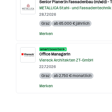
Senior Planer:in Fassadenbau (m/w/d) – 
METALLICA Stahl- und Fassadentechni
28.7.2026
Graz
ab 65.000 € jährlich
Merken
Office ManagerIn
Viereck Architekten ZT-GmbH
22.7.2026
Graz
ab 2.750 € monatlich
Merken