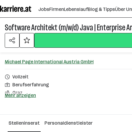
Zum
Jobs
Firmen
Lebenslauf
Blog & Tipps
Über U
Seiteninhalt
springen
Software Architekt (m/w/d) Java | Enterprise A
Michael Page International Austria GmbH
Vollzeit
Berufserfahrung
Graz
Mehr anzeigen
Über das Unternehmen
Wien
Stelleninserat
Personaldienstleister