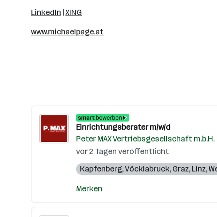
LinkedIn
|
XING
www.michaelpage.at
Einrichtungsberater m/w/d
Peter MAX Vertriebsgesellschaft m.b.H.
vor 2 Tagen veröffentlicht
Kapfenberg
,
Vöcklabruck
,
Graz
,
Linz
,
We
Merken