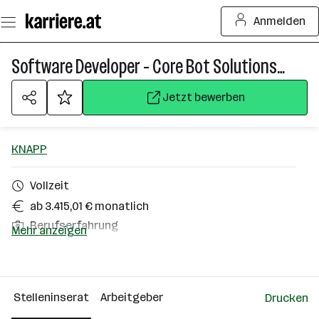
Zum
Anmelden
Seiteninhalt
springen
Software Developer - Core Bot Solutions (m/w/d)
Jetzt bewerben
KNAPP
Vollzeit
ab 3.415,01 € monatlich
Berufserfahrung
Mehr anzeigen
Hart bei Graz
Über das Unternehmen
Stelleninserat
Arbeitgeber
Drucken
2501 - 10000 Mitarbeiter*innen