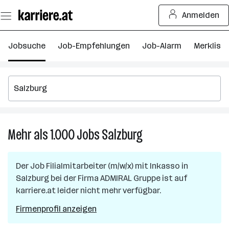
Zum
Anmelden
Seiteninhalt
springen
Jobsuche
Job-Empfehlungen
Job-Alarm
Merkliste
Mehr als 1.000
Jobs
Salzburg
Mehr
als
1.000
Der Job
Filialmitarbeiter (m/w/x) mit Inkasso
in
Jobs
Salzburg
bei der Firma
ADMIRAL Gruppe
ist auf
in
karriere.at leider nicht mehr verfügbar.
Salzburg
Firmenprofil anzeigen