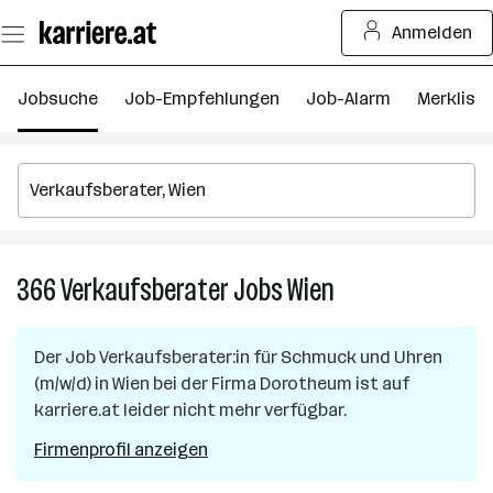
Zum
Anmelden
Seiteninhalt
springen
Jobsuche
Job-Empfehlungen
Job-Alarm
Merkliste
366
Verkaufsberater
Jobs
Wien
366
Verkaufsberater
Jobs
Der Job
Verkaufsberater:in für Schmuck und Uhren
in
(m/w/d)
in
Wien
bei der Firma
Dorotheum
ist auf
Wien
karriere.at leider nicht mehr verfügbar.
Firmenprofil anzeigen