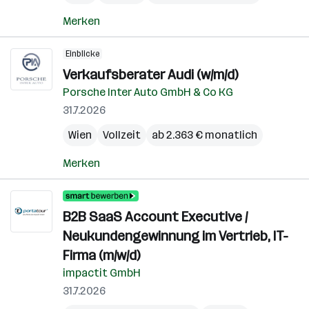
Merken
Einblicke
Verkaufsberater Audi (w/m/d)
Porsche Inter Auto GmbH & Co KG
31.7.2026
Wien
Vollzeit
ab 2.363 € monatlich
Merken
B2B SaaS Account Executive /
Neukundengewinnung im Vertrieb, IT-
Firma (m/w/d)
impactit GmbH
31.7.2026