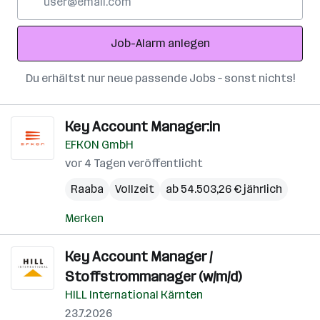
Mail-
Adresse
Job-Alarm anlegen
Du erhältst nur neue passende Jobs – sonst nichts!
Key Account Manager:in
EFKON GmbH
vor 4 Tagen veröffentlicht
Raaba
Vollzeit
ab 54.503,26 € jährlich
Merken
Key Account Manager /
Stoffstrommanager (w/m/d)
HILL International Kärnten
23.7.2026