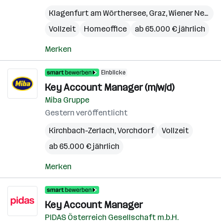
Klagenfurt am Wörthersee
,
Graz
,
Wiener Neustadt
Vollzeit
Homeoffice
ab 65.000 € jährlich
Merken
Einblicke
Key Account Manager (m/w/d)
Miba Gruppe
Gestern veröffentlicht
Kirchbach-Zerlach
,
Vorchdorf
Vollzeit
ab 65.000 € jährlich
Merken
Key Account Manager
PIDAS Österreich Gesellschaft m.b.H.