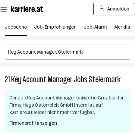
Zum
Anmelden
Seiteninhalt
springen
Jobsuche
Job-Empfehlungen
Job-Alarm
Merkliste
21
Key Account Manager
Jobs
Steiermark
21
Key
Accou
Der Job
Key Account Manager (m/w/d)
in
Graz
bei der
Manag
Firma
Hays Österreich GmbH intern
ist auf
Jobs
karriere.at leider nicht mehr verfügbar.
in
Steie
Firmenprofil anzeigen