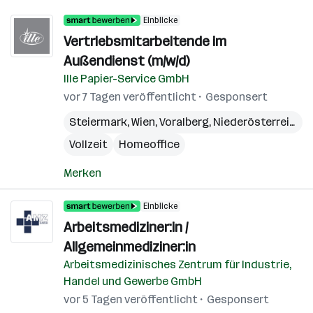
Einblicke
Vertriebsmitarbeitende im
Außendienst (m/w/d)
Ille Papier-Service GmbH
vor 7 Tagen veröffentlicht
Gesponsert
Steiermark
,
Wien
,
Voralberg
,
Niederösterreich
,
B
Vollzeit
Homeoffice
Merken
Einblicke
Arbeitsmediziner:in /
Allgemeinmediziner:in
Arbeitsmedizinisches Zentrum für Industrie,
Handel und Gewerbe GmbH
vor 5 Tagen veröffentlicht
Gesponsert