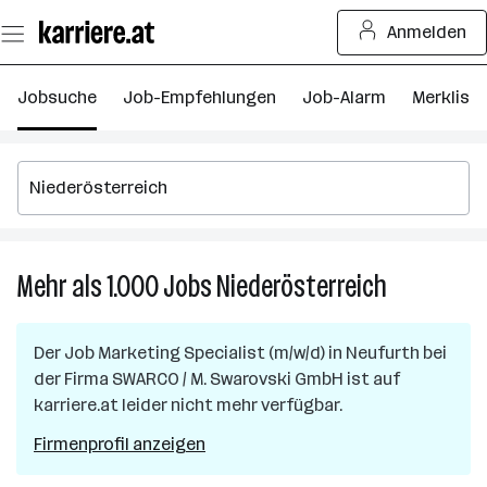
Zum
Anmelden
Seiteninhalt
springen
Jobsuche
Job-Empfehlungen
Job-Alarm
Merkliste
Mehr als 1.000
Jobs
Niederösterreich
Mehr
als
1.000
Der Job
Marketing Specialist (m/w/d)
in
Neufurth
bei
Jobs
der Firma
SWARCO / M. Swarovski GmbH
ist auf
in
karriere.at leider nicht mehr verfügbar.
Niederöster
Firmenprofil anzeigen