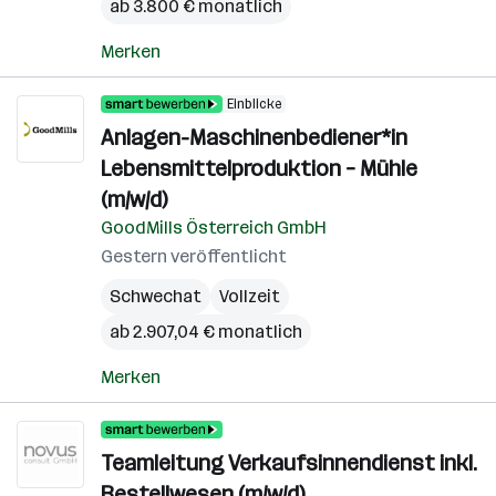
ab 3.800 € monatlich
Merken
Einblicke
Anlagen-Maschinenbediener*in
Lebensmittelproduktion – Mühle
(m/w/d)
GoodMills Österreich GmbH
Gestern veröffentlicht
Schwechat
Vollzeit
ab 2.907,04 € monatlich
Merken
Teamleitung Verkaufsinnendienst inkl.
Bestellwesen (m/w/d)