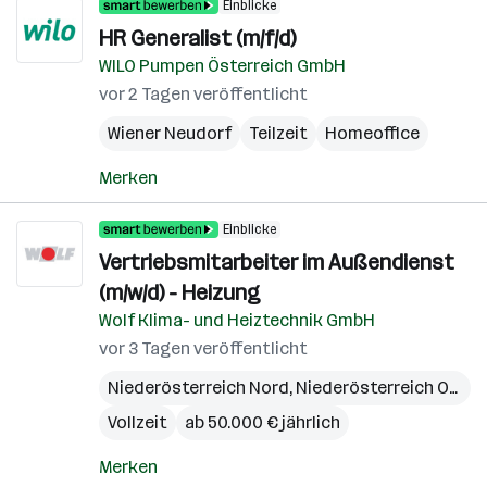
Einblicke
HR Generalist (m/f/d)
WILO Pumpen Österreich GmbH
vor 2 Tagen veröffentlicht
Wiener Neudorf
Teilzeit
Homeoffice
Merken
Einblicke
Vertriebsmitarbeiter im Außendienst
(m/w/d) - Heizung
Wolf Klima- und Heiztechnik GmbH
vor 3 Tagen veröffentlicht
Niederösterreich Nord
,
Niederösterreich Ost
,
N
Vollzeit
ab 50.000 € jährlich
Merken