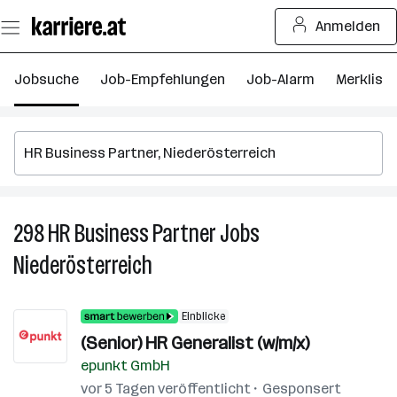
Zum
Anmelden
Seiteninhalt
springen
Jobsuche
Job-Empfehlungen
Job-Alarm
Merkliste
298
HR Business Partner
Jobs
2
H
Niederösterreich
B
P
J
Einblicke
in
(Senior) HR Generalist (w/m/x)
Ni
epunkt GmbH
vor 5 Tagen veröffentlicht
Gesponsert