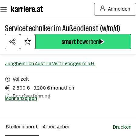
Zum
Anmelden
Seiteninhalt
springen
Servicetechniker im Außendienst (w/m/d)
Jungheinrich Austria Vertriebsges.m.b.H.
Vollzeit
2.800 € – 3.200 € monatlich
Berufserfahrung
Mehr anzeigen
Oberösterreich, Salzburg
Über das Unternehmen
Stelleninserat
Arbeitgeber
Drucken
101 - 500 Mitarbeiter*innen