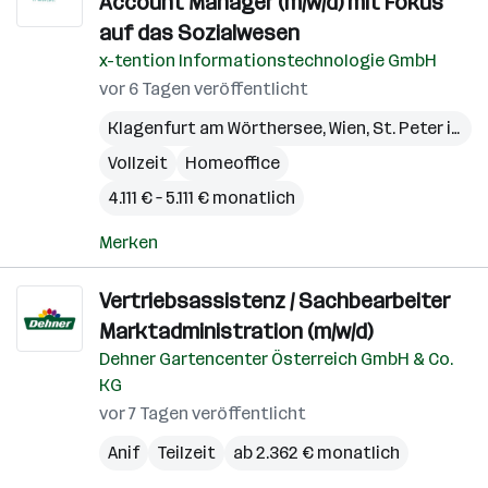
Account Manager (m/w/d) mit Fokus
auf das Sozialwesen
x-tention Informationstechnologie GmbH
vor 6 Tagen veröffentlicht
Klagenfurt am Wörthersee
,
Wien
,
St. Peter in der Au
Vollzeit
Homeoffice
4.111 € – 5.111 € monatlich
Merken
Vertriebsassistenz / Sachbearbeiter
Marktadministration (m/w/d)
Dehner Gartencenter Österreich GmbH & Co.
KG
vor 7 Tagen veröffentlicht
Anif
Teilzeit
ab 2.362 € monatlich