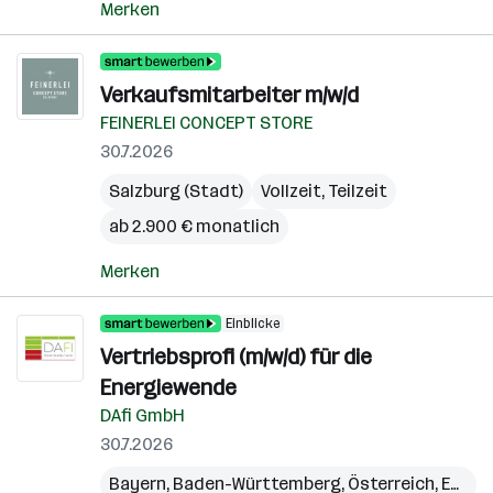
Merken
Verkaufsmitarbeiter m/w/d
FEINERLEI CONCEPT STORE
30.7.2026
Salzburg (Stadt)
Vollzeit, Teilzeit
ab 2.900 € monatlich
Merken
Einblicke
Vertriebsprofi (m/w/d) für die
Energiewende
DAfi GmbH
30.7.2026
Bayern
,
Baden-Württemberg
,
Österreich
,
Eben im Pongau