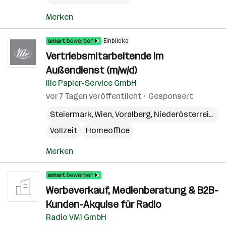
Merken
Einblicke
Vertriebsmitarbeitende im
Außendienst (m/w/d)
Ille Papier-Service GmbH
vor 7 Tagen veröffentlicht
Gesponsert
Steiermark
,
Wien
,
Voralberg
,
Niederösterreich
,
B
Vollzeit
Homeoffice
Merken
Werbeverkauf, Medienberatung & B2B-
Kunden-Akquise für Radio
Radio VM1 GmbH