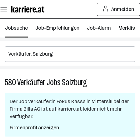
Zum
Anmelden
Seiteninhalt
springen
Jobsuche
Job-Empfehlungen
Job-Alarm
Merkliste
580
Verkäufer
Jobs
Salzburg
580
Verkäufer
Jobs
Der Job
Verkäufer:in Fokus Kassa
in
Mittersill
bei der
in
Firma
Billa AG
ist auf karriere.at leider nicht mehr
Salzburg
verfügbar.
Firmenprofil anzeigen