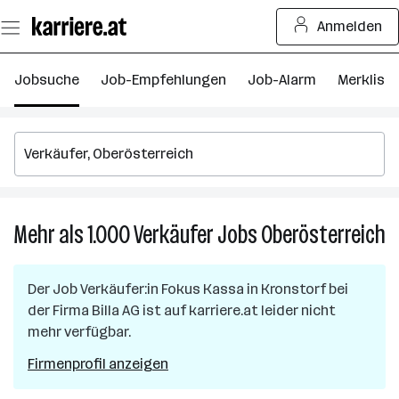
Zum
Anmelden
Seiteninhalt
springen
Jobsuche
Job-Empfehlungen
Job-Alarm
Merkliste
Mehr als 1.000
Verkäufer
Jobs
Oberösterreich
M
al
1.
Der Job
Verkäufer:in Fokus Kassa
in
Kronstorf
bei
Ve
der Firma
Billa AG
ist auf karriere.at leider nicht
J
mehr verfügbar.
in
O
Firmenprofil anzeigen