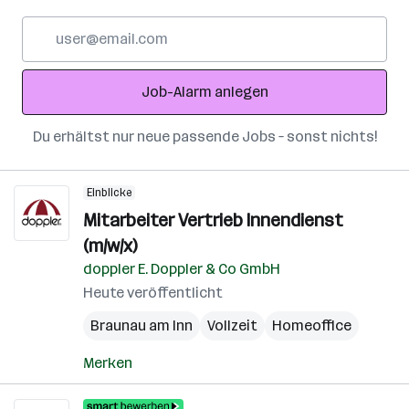
E-
Mail-
Adresse
Job-Alarm anlegen
Du erhältst nur neue passende Jobs – sonst nichts!
Einblicke
Mitarbeiter Vertrieb Innendienst
(m/w/x)
doppler E. Doppler & Co GmbH
Heute veröffentlicht
Braunau am Inn
Vollzeit
Homeoffice
Merken