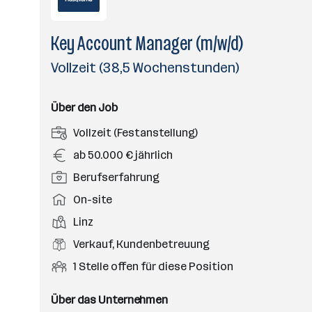
Key Account Manager (m/w/d)
Vollzeit (38,5 Wochenstunden)
Über den Job
A
Vollzeit (Festanstellung)
n
G
ab 50.000 € jährlich
s
e
P
Berufserfahrung
t
h
o
e
A
On-site
a
s
l
r
l
D
Linz
i
l
b
t
i
t
B
Verkauf, Kundenbetreuung
u
e
e
i
e
n
i
O
1 Stelle offen für diese Position
n
o
r
g
t
f
s
n
u
s
s
f
Über das Unternehmen
t
s
f