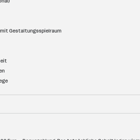
onal)
 mit Gestaltungsspielraum
eit
en
wege