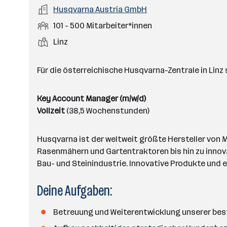
a
m
e
o
A
Husqvarna Austria GmbH
e
s
r
o
n
r
r
b
f
M
101 - 500 Mitarbeiter*innen
t
d
e
t
b
e
e
i
e
S
S
Linz
e
n
l
t
l
t
t
i
e
d
a
l
e
a
t
Für die österreichische Husqvarna-Zentrale in Linz
e
r
l
n
g
r
b
l
d
e
e
Key Account Manager (m/w/d)
e
o
b
i
Vollzeit
(38,5 Wochenstunden)
n
r
e
t
t
r
e
e
Husqvarna ist der weltweit größte Hersteller von 
r
Rasenmähern und Gartentraktoren bis hin zu innova
*
Bau- und Steinindustrie. Innovative Produkte und ei
i
n
Deine Aufgaben:
n
e
Betreuung und Weiterentwicklung unserer be
n