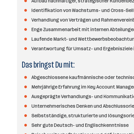
Aufbau nachhaltiger, strategischer Kundenbe
a
n
Identifikation von Wachstums- und Cross-Sel
z
Verhandlung von Verträgen und Rahmenverein
a
Enge Zusammenarbeit mit internen Abteilungen 
h
l
Laufende Markt- und Wettbewerbsbeobachtu
Verantwortung für Umsatz- und Ergebnisziele
Das bringst Du mit:
Abgeschlossene kaufmännische oder technis
Mehrjährige Erfahrung im Key Account Manage
Ausgeprägte Verhandlungs- und Kommunikati
Unternehmerisches Denken und Abschlussorie
Selbstständige, strukturierte und lösungsori
Sehr gute Deutsch- und Englischkenntnisse