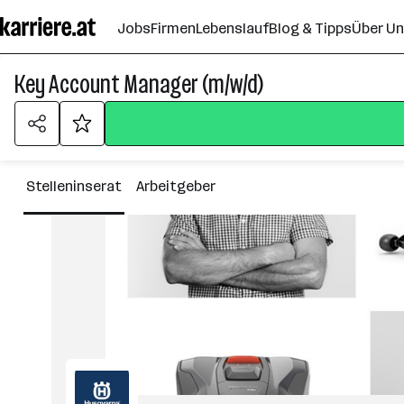
Zum
Jobs
Firmen
Lebenslauf
Blog & Tipps
Über U
Seiteninhalt
springen
Key Account Manager (m/w/d)
Stelleninserat
Arbeitgeber