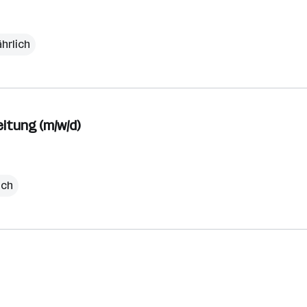
ährlich
itung (m/w/d)
ich