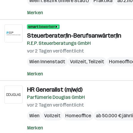
Wien 1. Bezirk (Innere Stadt)
Praktika
ab 2.11
Merken
Steuerberater/in-Berufsanwärter/in
R.E.P. Steuerberatungs GmbH
vor 2 Tagen veröffentlicht
Wien Innenstadt
Vollzeit, Teilzeit
Homeoffic
Merken
HR Generalist (m/w/d)
Parfümerie Douglas GmbH
vor 2 Tagen veröffentlicht
Wien
Vollzeit
Homeoffice
ab 50.000 € jährl
Merken