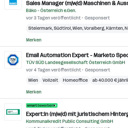
Sales Manager (m/w/d) Maschinen & Aus
Bäko - Österreich e.Gen.
vor 3 Tagen veröffentlicht
Gesponsert
Steiermark
,
Südtirol
,
Wien
,
Voralberg
,
Kärnten
,
N
Merken
Email Automation Expert - Marketo Speci
TÜV SÜD Landesgesellschaft Österreich GmbH
vor 4 Tagen veröffentlicht
Gesponsert
Wien
Vollzeit
Homeoffice
ab 40.000 € jährl
Merken
Expert:in (m/w/d) mit juristischem Hin
Kommunalkredit Public Consulting GmbH