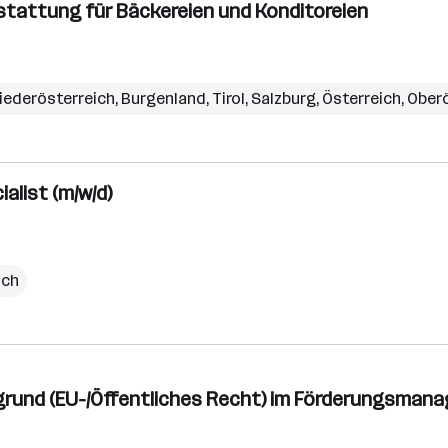
stattung für Bäckereien und Konditoreien
iederösterreich
,
Burgenland
,
Tirol
,
Salzburg
,
Österreich
,
Oberö
alist (m/w/d)
ich
tergrund (EU-/Öffentliches Recht) im Förderungsma