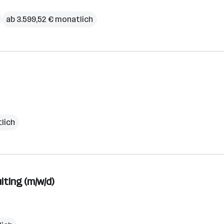
ab 3.599,52 € monatlich
lich
ting (m/w/d)