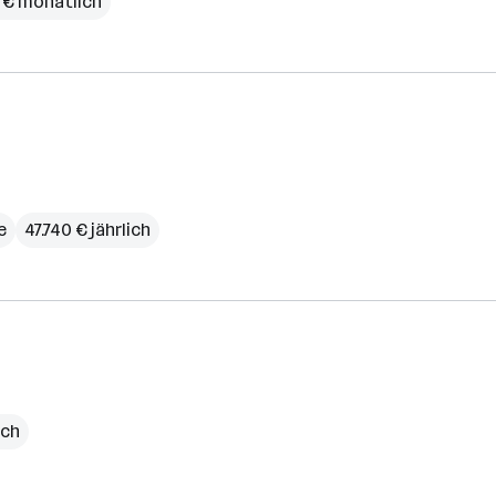
0 € monatlich
e
47.740 € jährlich
ich