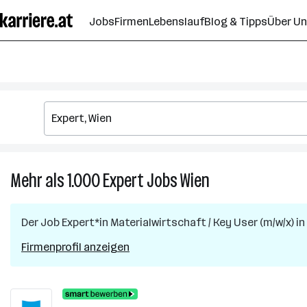
Zum
Jobs
Firmen
Lebenslauf
Blog & Tipps
Über U
Seiteninhalt
springen
Mehr als 1.000
Expert
Jobs
Wien
Mehr
als
1.000
Der Job
Expert*in Materialwirtschaft / Key User (m/w/x)
in
Expert
Jobs
Firmenprofil anzeigen
in
Wien