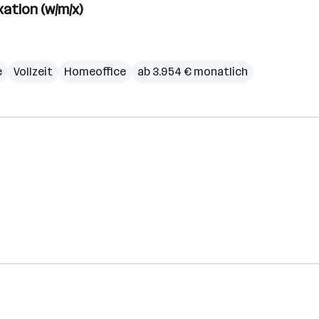
ation (w/m/x)
e
Vollzeit
Homeoffice
ab 3.954 € monatlich