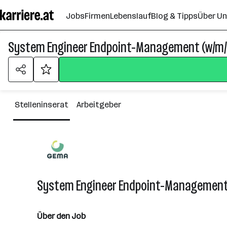
Zum
Jobs
Firmen
Lebenslauf
Blog & Tipps
Über U
Seiteninhalt
springen
System Engineer Endpoint-Management (w/m/
Stelleninserat
Arbeitgeber
System Engineer Endpoint-Management
Über den Job