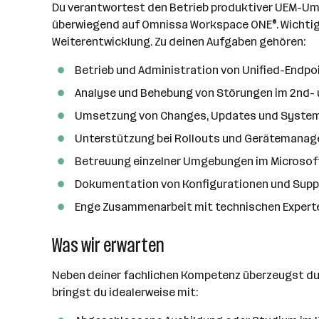
d
e
Du verantwortest den Betrieb produktiver UEM-Um
e
e
o
b
überwiegend auf Omnissa Workspace ONE®. Wichtiger
i
n
r
e
Weiterentwicklung. Zu deinen Aufgaben gehören:
t
t
r
e
e
Betrieb und Administration von Unified-En
r
Analyse und Behebung von Störungen im 2nd- 
*
i
Umsetzung von Changes, Updates und Syst
n
Unterstützung bei Rollouts und Gerätemana
n
Betreuung einzelner Umgebungen im Microsof
e
n
Dokumentation von Konfigurationen und Sup
a
Enge Zusammenarbeit mit technischen Exper
n
z
Was wir erwarten
a
h
Neben deiner fachlichen Kompetenz überzeugst du 
l
bringst du idealerweise mit: