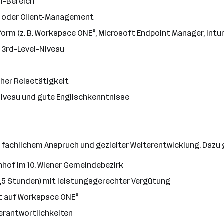
T-Bereich
t- oder Client-Management
m (z. B. Workspace ONE®, Microsoft Endpoint Manager, Intune,
 3rd-Level-Niveau
cher Reisetätigkeit
iveau und gute Englischkenntnisse
t fachlichem Anspruch und gezielter Weiterentwicklung. Dazu
hof im 10. Wiener Gemeindebezirk
38,5 Stunden) mit leistungsgerechter Vergütung
t auf Workspace ONE®
Verantwortlichkeiten