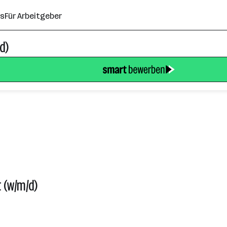
ns
Für Arbeitgeber
d)
 (w/m/d)