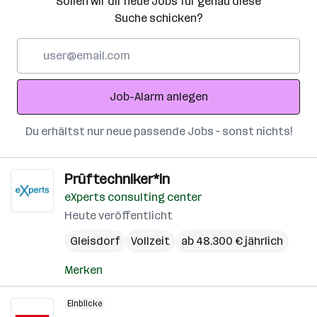
Sollen wir dir neue Jobs für genau diese
Suche schicken?
E-
Mail-
Adresse
Job-Alarm anlegen
Du erhältst nur neue passende Jobs – sonst nichts!
Prüftechniker*in
eXperts consulting center
Heute veröffentlicht
Gleisdorf
Vollzeit
ab 48.300 € jährlich
Merken
Einblicke