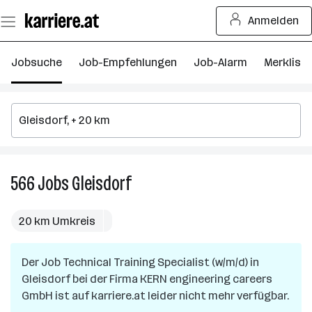
Zum
Anmelden
Seiteninhalt
springen
Jobsuche
Job-Empfehlungen
Job-Alarm
Merkliste
566
Jobs
Gleisdorf
566
Jobs
in
20 km Umkreis
Gleisdorf
Der Job
Technical Training Specialist (w/m/d)
in
Gleisdorf
bei der Firma
KERN engineering careers
GmbH
ist auf karriere.at leider nicht mehr verfügbar.