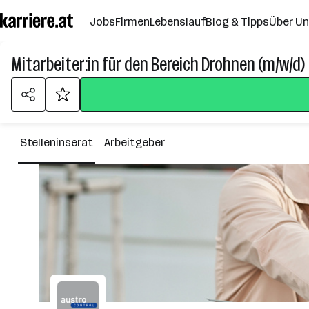
Zum
Jobs
Firmen
Lebenslauf
Blog & Tipps
Über U
Seiteninhalt
springen
Mitarbeiter:in für den Bereich Drohnen (m/w/d)
Stelleninserat
Arbeitgeber