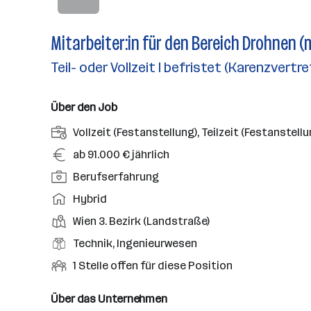
Mitarbeiter:in für den Bereich Drohnen (
Teil- oder Vollzeit I befristet (Karenzvertr
Über den Job
A
Vollzeit (Festanstellung), Teilzeit (Festanstellu
n
G
ab 91.000 € jährlich
s
e
P
Berufserfahrung
t
h
o
e
A
Hybrid
a
s
l
r
l
D
Wien 3. Bezirk (Landstraße)
i
l
b
t
i
t
B
Technik, Ingenieurwesen
u
e
e
i
e
n
i
O
1 Stelle offen für diese Position
n
o
r
g
t
f
s
n
u
s
s
f
Über das Unternehmen
t
s
f