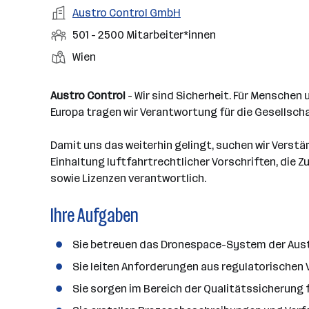
a
m
e
o
A
Austro Control GmbH
e
s
r
o
n
r
r
b
f
M
501 - 2500 Mitarbeiter*innen
t
d
e
t
b
e
e
i
e
S
S
Wien
e
n
l
t
l
t
t
i
e
d
a
l
e
a
t
Austro Control
- Wir sind Sicherheit. Für Menschen
e
r
l
n
g
Europa tragen wir Verantwortung für die Gesellscha
r
b
l
d
e
e
e
o
b
Damit uns das weiterhin gelingt, suchen wir Verst
i
n
r
e
Einhaltung luftfahrtrechtlicher Vorschriften, die 
t
t
r
sowie Lizenzen verantwortlich.
e
e
r
Ihre Aufgaben
*
i
Sie betreuen das Dronespace-System der Aust
n
n
Sie leiten Anforderungen aus regulatorischen 
e
Sie sorgen im Bereich der Qualitätssicherung
n