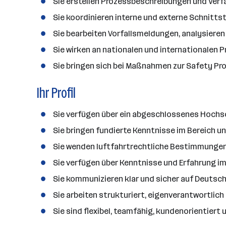
Sie erstellen Prozessbeschreibungen und Ver
a
n
Sie koordinieren interne und externe Schnitt
z
Sie bearbeiten Vorfallsmeldungen, analysiere
a
Sie wirken an nationalen und internationalen
h
l
Sie bringen sich bei Maßnahmen zur Safety Pr
Ihr Profil
Sie verfügen über ein abgeschlossenes Hochs
Sie bringen fundierte Kenntnisse im Bereich
Sie wenden luftfahrtrechtliche Bestimmungen 
Sie verfügen über Kenntnisse und Erfahrung 
Sie kommunizieren klar und sicher auf Deutsch
Sie arbeiten strukturiert, eigenverantwortlic
Sie sind flexibel, teamfähig, kundenorientiert