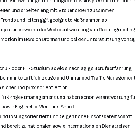
fahrensanweisungen und fungieren als Ansprechpartner für d
stellen und arbeiten eng mit Stakeholdern zusammen
n Trends und leiten ggf. geeignete Maßnahmen ab
 Projekten sowie an der Weiterentwicklung von Rechtsgrundla
omotion im Bereich Drohnen und bei der Unterstützung von 
chul- oder FH-Studium sowie einschlägige Berufserfahrung
 unbemannte Luftfahrzeuge und Unmanned Traffic Management
sicher und praxisorientiert an
im (IT-)Projektmanagement und haben schon Verantwortung f
 sowie Englisch in Wort und Schrift
h und lösungsorientiert und zeigen hohe Einsatzbereitschaft
 und bereit zu nationalen sowie internationalen Dienstreisen