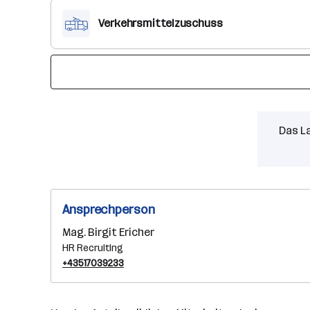
Verkehrsmittelzuschuss
Das L
Ansprechperson
Mag. Birgit Ericher
HR Recruiting
+43517039233