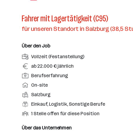
Fahrer mit Lagertätigkeit (C95)
für unseren Standort in Salzburg (38,5 S
Über den Job
A
Vollzeit (Festanstellung)
n
G
ab 22.000 € jährlich
s
e
P
Berufserfahrung
t
h
o
e
A
On-site
a
s
l
r
l
D
Salzburg
i
l
b
t
i
t
B
Einkauf, Logistik, Sonstige Berufe
u
e
e
i
e
n
i
O
1 Stelle offen für diese Position
n
o
r
g
t
f
s
n
u
s
s
f
Über das Unternehmen
t
s
f