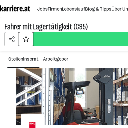
Zum
Jobs
Firmen
Lebenslauf
Blog & Tipps
Über U
Seiteninhalt
springen
Fahrer mit Lagertätigkeit (C95)
Stelleninserat
Arbeitgeber