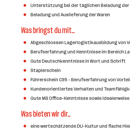
a
Unterstützung bei der täglichen Beladung der
n
Beladung und Auslieferung der Waren
z
a
Was bringst du mit…
h
l
Abgeschlossen Lagerlogistikausbildung von Vo
Berufserfahrung und Kenntnisse im Bereich 
Gute Deutschkenntnisse in Wort und Schrift
Staplerschein
Führerschein C95 - Berufserfahrung von Vortei
Kundenorientiertes Verhalten und Teamfähigk
Gute MS Office-Kenntnisse sowie idealerweis
Was bieten wir dir…
eine wertschätzende DU-Kultur und flache Hie