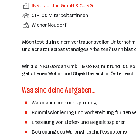
a
m
e
o
A
INKU Jordan GmbH & Co KG
e
s
r
o
n
r
r
b
f
M
51 - 100 Mitarbeiter*innen
t
d
e
t
b
e
e
i
e
S
S
Wiener Neudorf
e
n
l
t
l
t
t
i
e
d
a
l
e
a
t
Möchtest du in einem vertrauensvollen Unternehme
e
r
l
n
g
und schätzt selbstständiges Arbeiten? Dann bist du
r
b
l
d
e
e
e
o
b
i
Wir, die INKU Jordan GmbH & Co KG, mit rund 100 K
n
r
e
t
gehobenen Wohn- und Objektbereich in Österreich. 
t
r
e
e
Was sind deine Aufgaben…
r
*
i
Warenannahme und -prüfung
n
Kommissionierung und Vorbereitung für den V
n
Erstellung von Liefer- und Begleitpapieren
e
n
Betreuung des Warenwirtschaftssystems