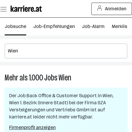
Zum
Anmelden
Seiteninhalt
springen
Jobsuche
Job-Empfehlungen
Job-Alarm
Merkliste
Mehr als 1.000
Jobs
Wien
Mehr
als
1.000
Der Job
Back Office & Customer Support
in
Wien,
Jobs
Wien 1. Bezirk (Innere Stadt)
bei der Firma
SZA
in
Versteigerungen und Vertriebs GmbH
ist auf
Wien
karriere.at leider nicht mehr verfügbar.
Firmenprofil anzeigen