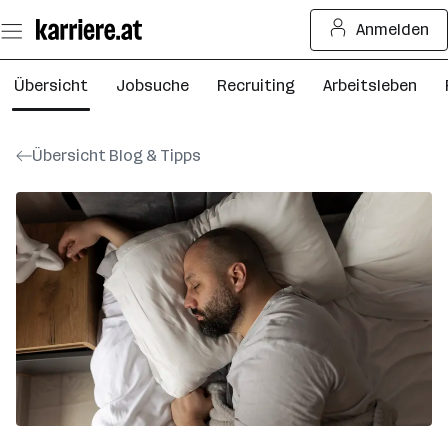
Zum
Anmelden
Seiteninhalt
springen
Übersicht
Jobsuche
Recruiting
Arbeitsleben
Übersicht Blog & Tipps