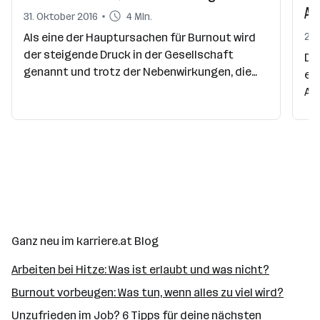
Ar
31. Oktober 2016
4 Min.
25.
Als eine der Hauptursachen für Burnout wird
der steigende Druck in der Gesellschaft
Die
genannt und trotz der Nebenwirkungen, die
erh
von Schlafstörungen bis hin zu schweren
Arb
Depressionen reichen können, geht lange alles
ver
gut. Doch dann reicht oft ein kleiner Auslöser
und der Damm bricht. Der Begriff Burnout
sagt, wenn man ihn wörtlich übersetzt, mit
"ausgebrannt sein" schon alles.
Ganz neu im karriere.at Blog
Arbeiten bei Hitze: Was ist erlaubt und was nicht?
Burnout vorbeugen: Was tun, wenn alles zu viel wird?
Unzufrieden im Job? 6 Tipps für deine nächsten