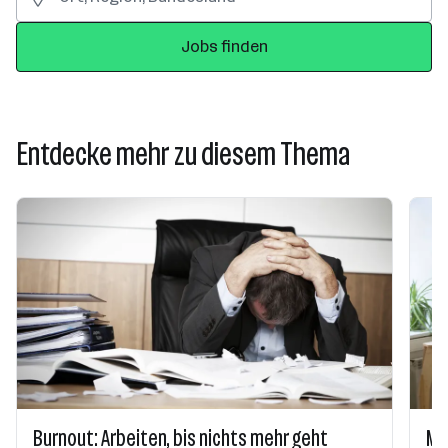
Jobs finden
Entdecke mehr zu diesem Thema
Burnout: Arbeiten, bis nichts mehr geht
Me