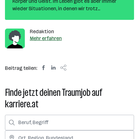
Körper und Geist. Im Leben gibt es aber immer
wieder Situationen, in denen wir trotz
Schlafmangel funktionieren müssen – zum
Beispiel am Arbeitsplatz. Doch wie ungesund ist
Schlafmangel wirklich, wie viel Schlaf braucht der
Redaktion
Mensch und wie lässt sich ein Arbeitstag
Mehr erfahren
bewältigen, wenn man nur wenige Stunden Schlaf
intus hat?
Beitrag teilen:
Finde jetzt deinen Traumjob auf
karriere.at